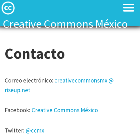
Creative Commons México
Acerca de
Acerca de
Contacto
Blog
Blog
Comparte tú trabajo
Comparte tú trabajo
Correo electrónico:
creativecommonsmx @
Búsqueda CC
Búsqueda CC
riseup.net
Red Global CC
Red Global CC
Facebook:
Creative Commons México
Contacto
Contacto
Twitter:
@ccmx