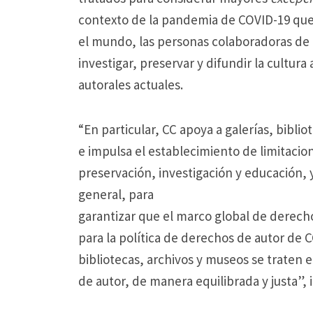
l
contexto de la pandemia de COVID-19 que h
a
el mundo, las personas colaboradoras de e
m
investigar, preservar y difundir la cultur
a
autorales actuales.
l
a
“En particular, CC apoya a galerías, bibli
a
e impulsa el establecimiento de limitacion
t
preservación, investigación y educación, y
e
general, para
n
garantizar que el marco global de derechos
c
para la política de derechos de autor de 
i
bibliotecas, archivos y museos se traten 
ó
de autor, de manera equilibrada y justa”,
n
d