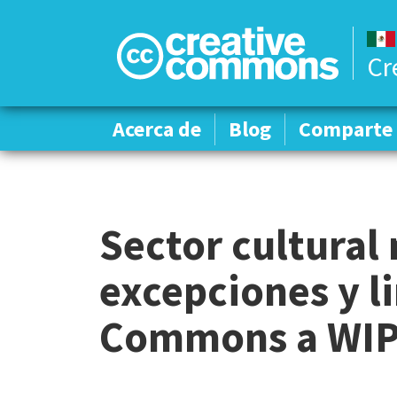
Cr
Acerca de
Acerca de
Blog
Blog
Comparte 
Comparte 
Sector cultural
excepciones y l
Commons a WI
M