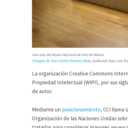
i
o
n
a
m
i
Una sala del Museo Nacional de Arte de México.
e
(Imagen de Juan Carlos Fonseca Mata
, publicada bajo una li
n
La organización Creative Commons Interna
t
Propiedad Intelectual (WIPO, por sus sigla
o
de autor.
,
C
Mediante un
posicionamiento
, CCI llama 
C
Organización de las Naciones Unidas sobre
l
tratados para considerar mayores
excepci