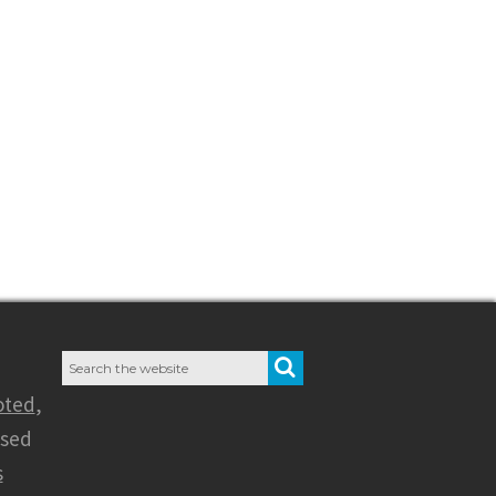
Search
SEARCH
for:
oted
,
nsed
s