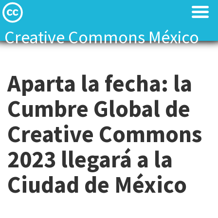
Creative Commons México
Acerca de
Acerca de
Aparta la fecha: la
Blog
Blog
Cumbre Global de
Comparte tú trabajo
Comparte tú trabajo
Creative Commons
Búsqueda CC
Búsqueda CC
2023 llegará a la
Red Global CC
Red Global CC
Ciudad de México
Contacto
Contacto