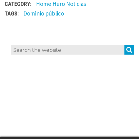
Home Hero
Noticias
CATEGORY:
Dominio público
TAGS:
L
S
Search
e
for:
a
v
e
a
R
e
p
l
y
Y
o
u
r
e