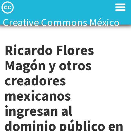
Creative Commons México
Acerca de
Acerca de
Ricardo Flores
Blog
Blog
Magón y otros
Comparte tú trabajo
Comparte tú trabajo
creadores
Búsqueda CC
Búsqueda CC
mexicanos
Red Global CC
Red Global CC
ingresan al
Contacto
Contacto
dominio público en